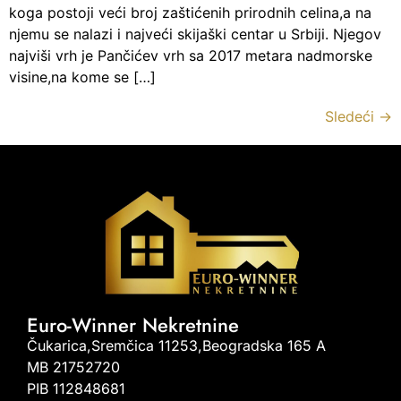
koga postoji veći broj zaštićenih prirodnih celina,a na
njemu se nalazi i najveći skijaški centar u Srbiji. Njegov
najviši vrh je Pančićev vrh sa 2017 metara nadmorske
visine,na kome se […]
Sledeći
→
Euro-Winner Nekretnine
Čukarica,Sremčica 11253,Beogradska 165 A
MB 21752720
PIB 112848681