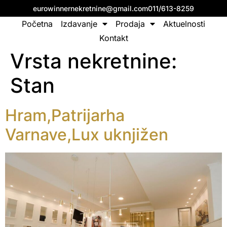
eurowinnernekretnine@gmail.com
011/613-8259
Početna
Izdavanje
Prodaja
Aktuelnosti
Kontakt
Vrsta nekretnine:
Stan
Hram,Patrijarha
Varnave,Lux uknjižen