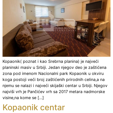
Kopaonik( poznat i kao Srebrna planina) je najveći
planinski masiv u Srbiji. Jedan njegov deo je zaštićena
zona pod imenom Nacionalni park Kopaonik u okviru
koga postoji veći broj zaštićenih prirodnih celina,a na
njemu se nalazi i najveći skijaški centar u Srbiji. Njegov
najviši vrh je Pančićev vrh sa 2017 metara nadmorske
visine,na kome se […]
Kopaonik centar