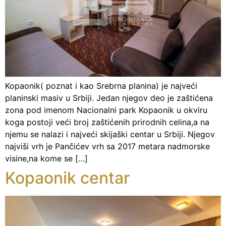
Kopaonik( poznat i kao Srebrna planina) je najveći
planinski masiv u Srbiji. Jedan njegov deo je zaštićena
zona pod imenom Nacionalni park Kopaonik u okviru
koga postoji veći broj zaštićenih prirodnih celina,a na
njemu se nalazi i najveći skijaški centar u Srbiji. Njegov
najviši vrh je Pančićev vrh sa 2017 metara nadmorske
visine,na kome se […]
Kopaonik centar