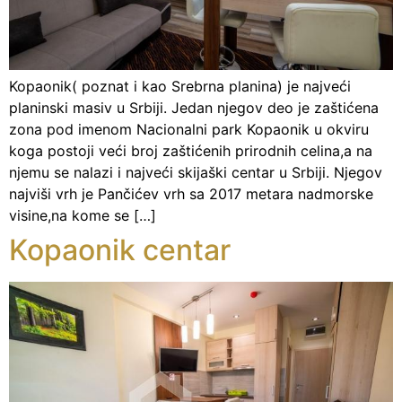
Kopaonik( poznat i kao Srebrna planina) je najveći
planinski masiv u Srbiji. Jedan njegov deo je zaštićena
zona pod imenom Nacionalni park Kopaonik u okviru
koga postoji veći broj zaštićenih prirodnih celina,a na
njemu se nalazi i najveći skijaški centar u Srbiji. Njegov
najviši vrh je Pančićev vrh sa 2017 metara nadmorske
visine,na kome se […]
Kopaonik centar