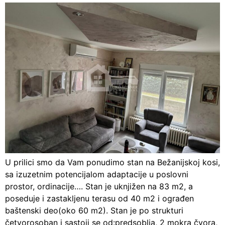
U prilici smo da Vam ponudimo stan na Bežanijskoj kosi,
sa izuzetnim potencijalom adaptacije u poslovni
prostor, ordinacije…. Stan je uknjižen na 83 m2, a
poseduje i zastakljenu terasu od 40 m2 i ograđen
baštenski deo(oko 60 m2). Stan je po strukturi
četvorosoban i sastoji se od:predsoblja, 2 mokra čvora,