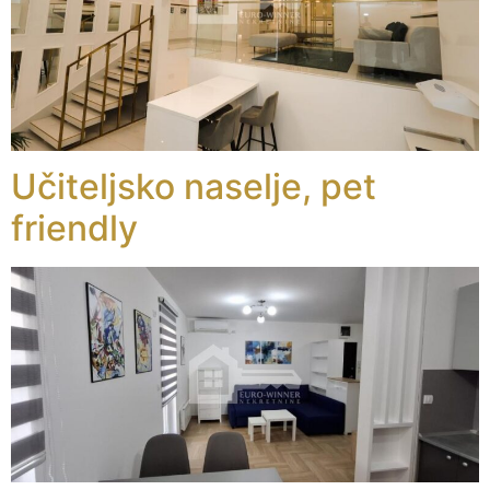
Učiteljsko naselje, pet
friendly