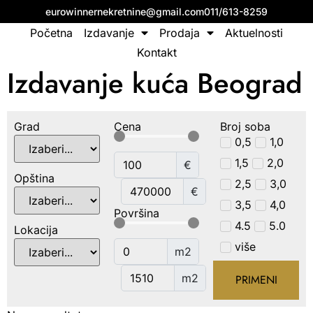
eurowinnernekretnine@gmail.com
011/613-8259
Početna
Izdavanje
Prodaja
Aktuelnosti
Kontakt
Izdavanje kuća Beograd
Grad
Cena
Broj soba
0,5
1,0
1,5
2,0
€
Opština
2,5
3,0
€
3,5
4,0
Površina
4.5
5.0
Lokacija
više
m2
m2
PRIMENI