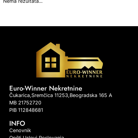
Nema rezultata...
Euro-Winner Nekretnine
Čukarica,Sremčica 11253,Beogradska 165 A
MB 21752720
PIB 112848681
INFO
Cenovnik
Opšti Uslovi Poslovanja