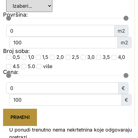
Površina:
m2
m2
Broj soba:
0,5
1,0
1,5
2,0
2,5
3,0
3,5
4,0
4.5
5.0
više
Cena:
€
€
PRIMENI
U ponudi trenutno nema nekrtetnina koje odgovaraju
pretrazi