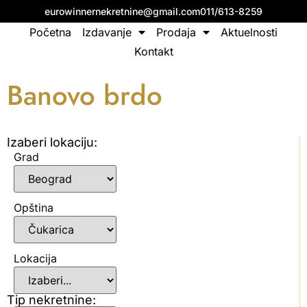
eurowinnernekretnine@gmail.com
011/613-8259
Početna
Izdavanje
Prodaja
Aktuelnosti
Kontakt
Banovo brdo
Izaberi lokaciju:
Grad
Opština
Lokacija
Tip nekretnine: